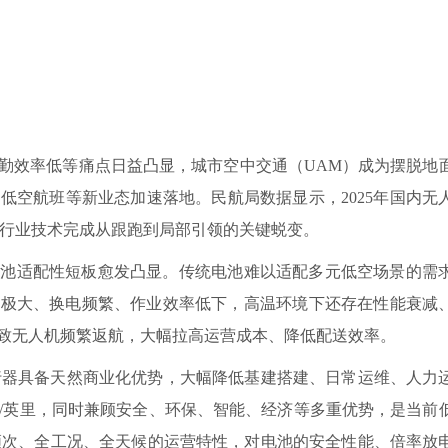
效率低等痛点日益凸显，城市空中交通（UAM）成为摆脱地
低空航班等新业态加速落地。民航局数据显示，2025年国内无
元，行业技术完成从跟跑到局部引领的关键蜕变。
适配性短板愈发凸显。传统电池难以适配多元低空场景的需
重极大、换电频繁、作业效率低下，高温环境下还存在性能衰减
致无人机频繁返航，大幅拉高运营成本、降低配送效率。
行器具备天然商业化优势，大幅降低基建搭建、日常运维、人力
元/座/英里，同时兼顾安全、环保、智能、经济等多重优势，是当前
高频次、全工况、全天候的运营特性，对电池的安全性能、倍率放