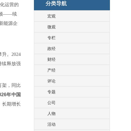
分类导航
化运营的
颈——续
宏观
新能源企
微观
专栏
政经
。2024
财经
持续释放强
产经
评论
万架，同比
专题
2026年中国
公司
元，长期增长
人物
活动