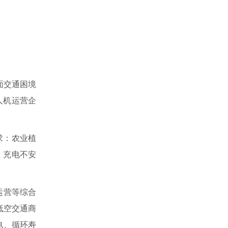
面交通困境
人机运营企
求：农业植
、充电不安
运营等综合
低空交通商
电、循环寿