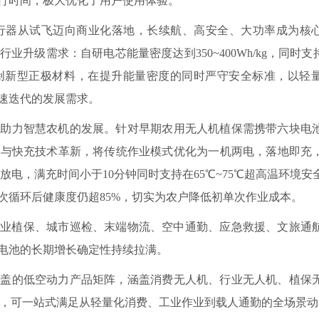
行时间，极大优化了用户使用体验。
行器从试飞迈向商业化落地，长续航、高安全、大功率成为核
级需求：自研电芯能量密度达到350~400Wh/kg，同时支持
创新型正极材料，在提升能量密度的同时严守安全标准，以轻
速迭代的发展需求。
力智慧农机的发展。针对早期农用无人机植保需携带六块电
系与快充技术革新，将传统作业模式优化为一机两电，落地即充
续放电，满充时间小于10分钟同时支持在65℃~75℃超高温环境安
余次循环后健康度仍超85%，切实为农户降低初单次作业成本。
农业植保、城市巡检、末端物流、空中通勤、应急救援、文旅通
电池的长期增长确定性持续拉满。
的低空动力产品矩阵，涵盖消费无人机、行业无人机、植保
品类，可一站式满足从轻量化消费、工业作业到载人通勤的全场景