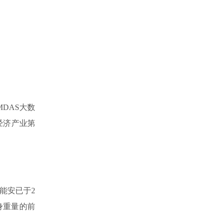
DAS大数
经济产业第
能安已于2
身重量的前