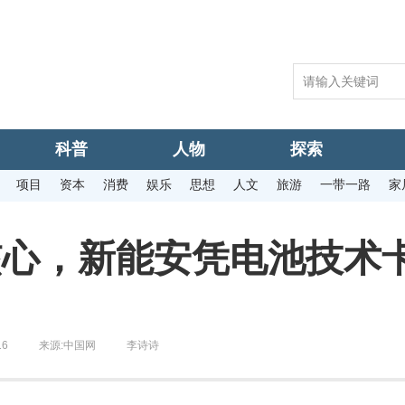
科普
人物
探索
项目
资本
消费
娱乐
思想
人文
旅游
一带一路
家
核心，新能安凭电池技术
16
来源:
中国网
李诗诗