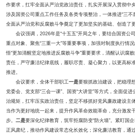
作要求，扛牢全面从严治党政治责任，扎实开展深入贯彻中
涉及国资公司重点工作任务及各类专项整治，一体推进“三不
全面从严治党和反腐败斗争奠定了更加坚实的基础、创造了
会议强调，2026年是“十五五”开局之年，要结合国资
重点对象、聚焦“三重一大”等重要事项，加强对制度执行情
悟“更加清醒坚定地推进反腐败斗争”重要要求，清醒认识腐败
责任，严守廉洁纪律底线，履职尽责、凝心聚力，以更高标
推进。
会议要求，全体干部职工
一是
要狠抓政治建设，把稳理想
党委会、党支部“三会一课”、国资“大讲堂”等方式，全面促
治规矩，扛牢压实政治责任，坚定不移抓好党风廉政建设主体
当作为更好地统一起来，提升作风革命效能革命，充分激发干
步。
二是
要深化纪律教育，筑牢拒腐防变“防火墙”。紧盯国
正风肃纪，推动作风建设常态化长效化；深化廉洁教育，通