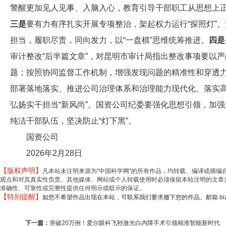
警醒更加见人见事、入脑入心，教育引导干部职工从思想上
三
是
要有力有序扎实开展专项整治，架起权力运行“探照灯”
担当，履职尽责，同向发力，以“一盘棋”思维统筹推进。
四是
审计整改“后半篇文章”，对昆明市审计局指出整改事项要以
题；按照协同监督工作机制，增强发现问题的精准性和穿透
部署落地落实、推进公司治理体系和治理能力现代化、落实
弘扬实干担当“新风尚”。国资公司纪委要强化思想引领，加
纯洁干部队伍，坚决防止“灯下黑”。
国资公司
2026年2月28日
【版权声明】
凡本站未注明来源为"中国科学网"的所有作品，均转载、编译或摘
观点和对其真实性负责。其他媒体、网站或个人转载使用时必须保留本站注明的文章来
准确性、可靠性或完整性提供任何明示或暗示的保证。
【特别提醒】
如您不希望作品出现在本站，可联系我们要求撤下您的作品。邮箱 biz@min
下一篇：
突破20万例！爱尔眼科飞秒激光白内障手术引领精准智能新时代