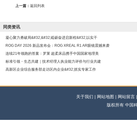
上一篇：
返回列表
同类资讯
凝心聚力勇破局&#32;&#32;砥砺奋进启新程&#32;以实干
ROG DAY 2026 新品发布会：ROG XREAL R1 AR眼镜震撼来袭
连续21年领跑的答案：罗莱 超柔床品携手中国国家地理美
标准引领・生态共建｜技术经理人执业能力评价与行业共建
高新区企业综合服务部走访区内企业&#32;抓实专家工作
关于我们 | 网站地图 | 网站留言 | 
版权所有 中国科学网