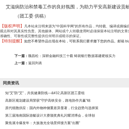
艾滋病防治和禁毒工作的良好氛围，为助力平安高新建设贡
（团工委 供稿）
【版权声明】
凡本站未注明来源为"中国科学网"的所有作品，均转载、编译或摘
观点和对其真实性负责。其他媒体、网站或个人转载使用时必须保留本站注明的文章来
准确性、可靠性或完整性提供任何明示或暗示的保证。
【特别提醒】
如您不希望作品出现在本站，可联系我们要求撤下您的作品。邮箱 biz@min
下一篇：
魏昌松：深耕金融科技三十载 铸就银行数据基建硬核实力
上一篇：
返回列表
同类资讯
知“艾”防“艾”，共筑健康防线—&#32;高新区团工委组
高新区规划建设局荣获“守护高铁安全，路地协作共赢”锦
原代细胞供应：国内外物种侧重差异显著，行业趋势与选择策
第三届海南国际游艇设计大赛颁奖典礼闪耀消博会，全球创
聚焦液冷爆发年：大族激光全场景焊接方案“出圈”